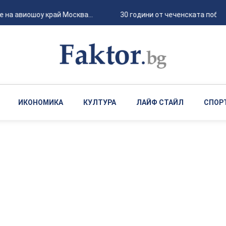
 на авиошоу край Москва...
30 години от чеченската победа
ИКОНОМИКА
КУЛТУРА
ЛАЙФ СТАЙЛ
СПОР