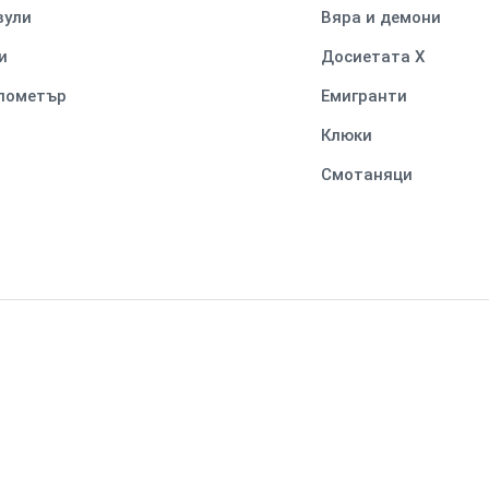
вули
Вяра и демони
и
Досиетата Х
илометър
Емигранти
Клюки
Смотаняци