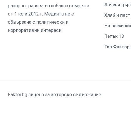
Лачени цър
разпространява в глобалната мрежа
от 1 юли 2012 г. Медията не е
Хляб и паст
обвързана с политически и
На всеки к
корпоративни интереси.
Петък 13
Топ Фактор
Faktor.bg лиценз за авторско съдържание