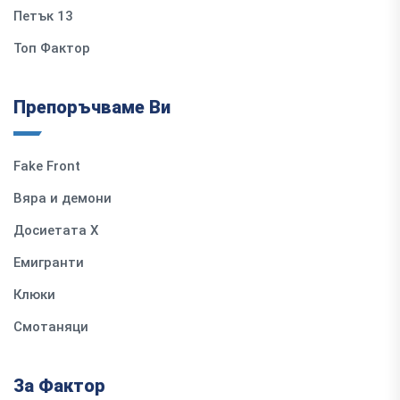
Петък 13
Топ Фактор
Препоръчваме Ви
Fake Front
Вяра и демони
Досиетата Х
Емигранти
Клюки
Смотаняци
За Фактор