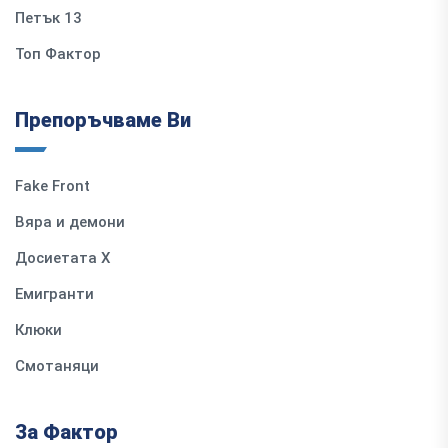
Петък 13
Топ Фактор
Препоръчваме Ви
Fake Front
Вяра и демони
Досиетата Х
Емигранти
Клюки
Смотаняци
За Фактор