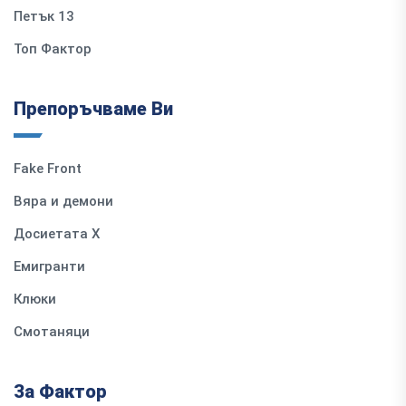
Петък 13
Топ Фактор
Препоръчваме Ви
Fake Front
Вяра и демони
Досиетата Х
Емигранти
Клюки
Смотаняци
За Фактор