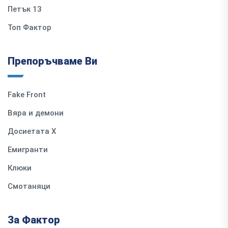
Петък 13
Топ Фактор
Препоръчваме Ви
Fake Front
Вяра и демони
Досиетата Х
Емигранти
Клюки
Смотаняци
За Фактор