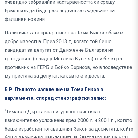
очевидно забравяйки настървеността си срещу
Ерменков да бъде разследван за създаване на
фалшиви новини.
Политическата превратност на Тома Биков обаче е
добре известна. През 2013 г., когато той беше
кандидат за депутат от Движение България на
гражданите (с лидер Меглена Кунева) той бе върл
противник на ГЕРБ и Бойко Борисов, но впоследствие
му пристана за депутат, какъвто е и досега.
Б.Р. Пълното изявление на Тома Биков в
парламента, според стенографски запис:
“Темата с Държавна сигурност наистина е
изключително усложнена през 2000 г. и 2001 г. , когато
беше изработен тогавашният Закон за досиетата, който
беше възможно най-лошият. И благодарение на БСП