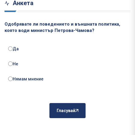
Анкета
Одобрявате ли поведението и външната политика,
която води министър Петрова-Чамова?
Да
Не
Нямам мнение
Гласувай