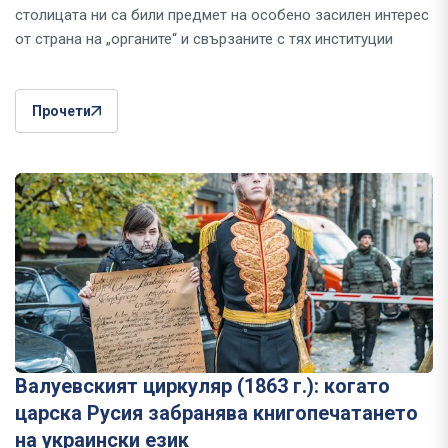
столицата ни са били предмет на особено засилен интерес
от страна на „органите“ и свързаните с тях институции
Прочети
Валуевският циркуляр (1863 г.): когато
царска Русия забранява книгопечатането
на украински език