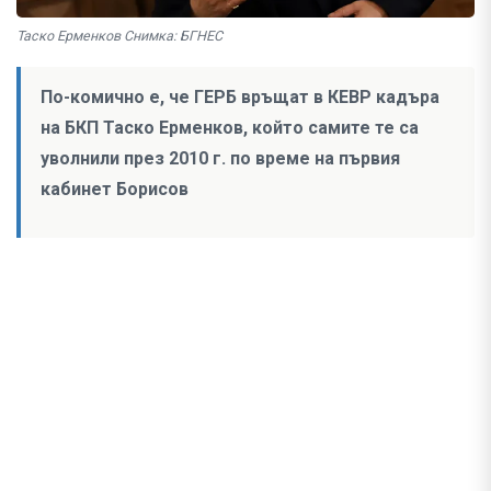
Таско Ерменков Снимка: БГНЕС
По-комично е, че ГЕРБ връщат в КЕВР кадъра
на БКП Таско Ерменков, който самите те са
уволнили през 2010 г. по време на първия
кабинет Борисов