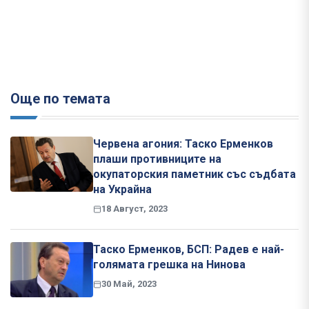
Още по темата
Червена агония: Таско Ерменков
плаши противниците на
окупаторския паметник със съдбата
на Украйна
18 Август, 2023
Таско Ерменков, БСП: Радев е най-
голямата грешка на Нинова
30 Май, 2023