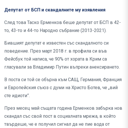
Депутат от БСП и скандалните му изявления
След това Таско Ерменков беше депутат от БСП в 42-
то, 43-то и 44-то Народно събрание (2013-2021).
Бившият депутат е известен със скандалното си
поведение. През март 2018 г. в профила си във
Фейсбук той написа, че 90% от хората в Крим са
гласували за Владимир Путин въпреки анексирането.
В поста си той се обърна към САЩ, Германия, Франция
и Европейския съюз с думи на Христо Ботев, че „вий
сте идиоти”.
През месец май същата година Ерменков забърка нов
скандал със свой пост в социалната мрежа, в който
твърдеше, че е получил сигнал да не пие вода от