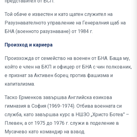
представител от БСП.
Той обаче е известен и като щатен служител на
Разузнавателното управление на Генералния щаб на
БНА (военното разузнаване) от 1984 г.
Произход и кариера
Произхожда от семейство на военен от БНА. Баща му,
който е член на БКП и офицер от БНА с чин полковник,
е признат за Активен борец против фашизма и
капитализма.
Таско Ерменков завършва Английска езикова
гимназия в София (1969-1974). Отбива военната си
служба, като завършва курс в НШЗО „Христо Ботев" –
Плевен, а от 1975 до 1976 г. служи в поделение в
Мусачево като командир на взвод.