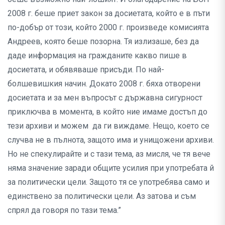
2008 г. беше приет закон за досиетата, който е в пъти
по-добър от този, който 2000 г. произведе комисията
Андреев, която беше позорна. Тя излизаше, без да
даде информация на гражданите какво пише в
досиетата, и обявяваше присъди. По най-
болшевишкия начин. Докато 2008 г. бяха отворени
досиетата и за мен въпросът с държавна сигурност
приключва в момента, в който ние имаме достъп до
тези архиви и можем да ги виждаме. Нещо, което се
случва не в пълнота, защото има и унищожени архиви.
Но не спекулирайте и с тази тема, аз мисля, че тя вече
няма значение заради общите усилия при употребата й
за политически цели. Защото тя се употребява само и
единствено за политически цели. Аз затова и съм
спрял да говоря по тази тема.”