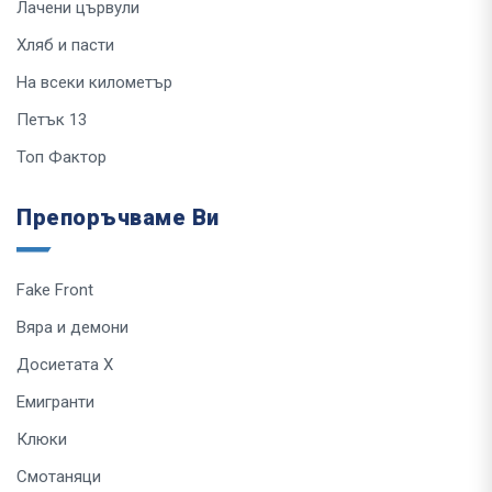
Лачени цървули
Хляб и пасти
На всеки километър
Петък 13
Топ Фактор
Препоръчваме Ви
Fake Front
Вяра и демони
Досиетата Х
Емигранти
Клюки
Смотаняци