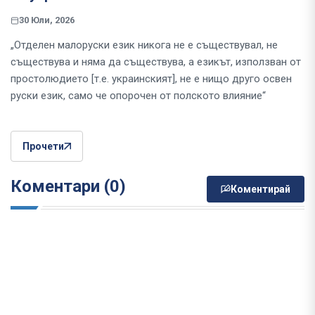
30 Юли, 2026
„Отделен малоруски език никога не е съществувал, не
съществува и няма да съществува, а езикът, използван от
простолюдието [т.е. украинският], не е нищо друго освен
руски език, само че опорочен от полското влияние“
Прочети
Коментари (0)
Коментирай