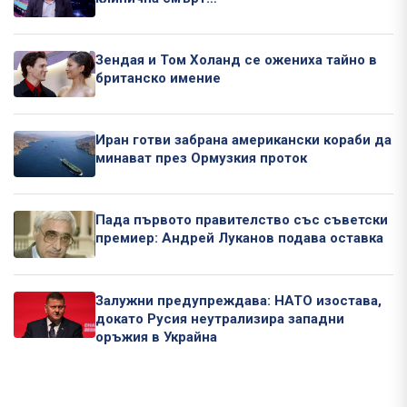
Зендая и Том Холанд се ожениха тайно в
британско имение
Иран готви забрана американски кораби да
минават през Ормузкия проток
Пада първото правителство със съветски
премиер: Андрей Луканов подава оставка
Залужни предупреждава: НАТО изостава,
докато Русия неутрализира западни
оръжия в Украйна