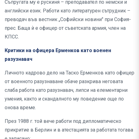
Съпругата му е рускиня – преподавател по немски и
английски език. Работи като литературен сътрудник –
преводач във вестник „Софийски новини" при София-
прес. Баща ѝ е офицер от съветската армия, член на
КПСС.
Критики на офицера Ерменков като военен
разузнавач
Личното кадрово дело на Таско Ерменков като офицер
от военното разузнаване обаче разкрива неговата
слаба работа като разузнавач, липси на елементарни
умения, както и скандалното му поведение още по
онова време.
През 1988 г. той вече работи под дипломатическо
прикритие в Берлин и в атестацията за работата тогава
е записано: