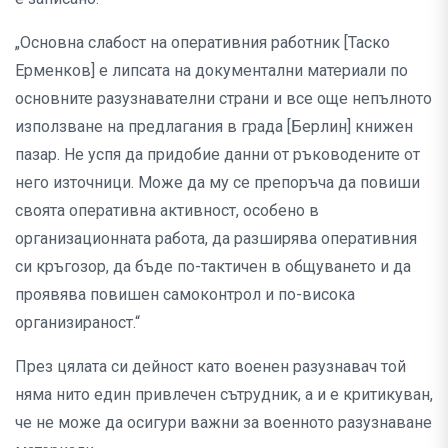
„Основна слабост на оперативния работник [Таско
Ерменков] е липсата на документални материали по
основните разузнавателни страни и все още непълното
използване на предлагания в града [Берлин] книжен
пазар. Не успя да придобие данни от ръководените от
него източници. Може да му се препоръча да повиши
своята оперативна активност, особено в
организационната работа, да разширява оперативния
си кръгозор, да бъде по-тактичен в общуването и да
проявява повишен самоконтрол и по-висока
организираност.“
През цялата си дейност като военен разузнавач той
няма нито един привлечен сътрудник, а и е критикуван,
че не може да осигури важни за военното разузнаване