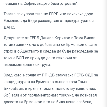
чешмата в София, защото била „отровна“.
Тогава пак управляваше ГЕРБ и те поискаха дори
Ерменков да бъде разследван от прокуратурата и
ДАНС.
Депутатите от ГЕРБ Данаил Кирилов и Тома Биков
тогава заявиха, че с действията си Ерменков е всял
страх в обществото и следва да бъде разследван за
това, а БСП се принуди да го изключи от
парламентарната си група.
След като в сряда от ПП-ДБ атакуваха ГЕРБ-СДС за
кандидатурата на Ерменков същият този Тома
Биков(виж в края на текста пълното му изявление,
б.р.) заяви от парламентарната трибуна, че познавал
досието на Ерменков и то не било нищо особено,