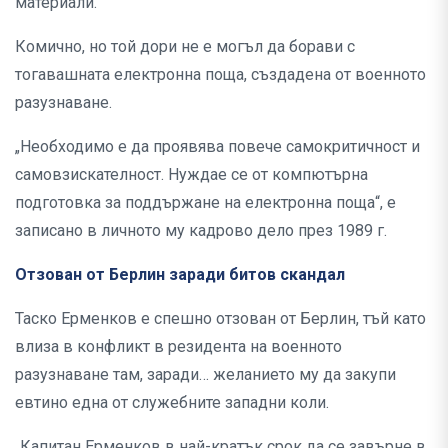
материали.
Комично, но той дори не е могъл да борави с
тогавашната електронна поща, създадена от военното
разузнаване.
„Необходимо е да проявява повече самокритичност и
самовзискателност. Нуждае се от компютърна
подготовка за поддържане на електронна поща“, е
записано в личното му кадрово дело през 1989 г.
Отзован от Берлин заради битов скандал
Таско Ерменков е спешно отзован от Берлин, тъй като
влиза в конфликт в резидента на военното
разузнаване там, заради… желанието му да закупи
евтино една от служебните западни коли.
„Капитан Ерменков в най-кратък срок да се завърне в