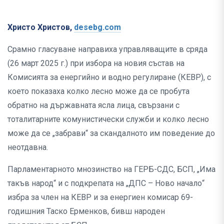
Христо Христов,
desebg.com
Срамно гласуване направиха управляващите в сряда
(26 март 2025 г.) при избора на новия състав на
Комисията за енергийно и водно регулиране (КЕВР), с
което показаха колко лесно може да се пробута
обратно на държавната ясла лица, свързани с
тоталитарните комунистически служби и колко лесно
може да се „забрави“ за скандалното им поведение до
неотдавна.
Парламентарното мнозинство на ГЕРБ-СДС, БСП, „Има
такъв народ“ и с подкрепата на „ДПС – Ново начало“
избра за член на КЕВР и за енергиен комисар 69-
годишния Таско Ерменков, бивш народен