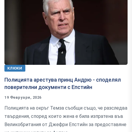
КЛЮКИ
Полицията арестува принц Андрю - споделял
поверителни документи с Епстийн
19 Февруари, 2026
Полицията на окръг Темза съобщи също, че разследва
твърдения, според които жена е била изпратена във
Великобритания от Джефри Епстийн за предоставяне