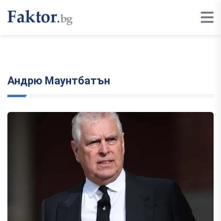
Андрю Маунтбатън