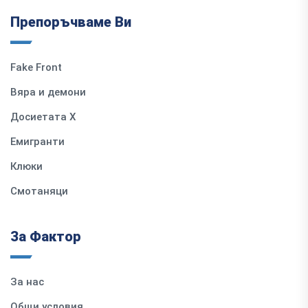
Препоръчваме Ви
Fake Front
Вяра и демони
Досиетата Х
Емигранти
Клюки
Смотаняци
За Фактор
За нас
Общи условия