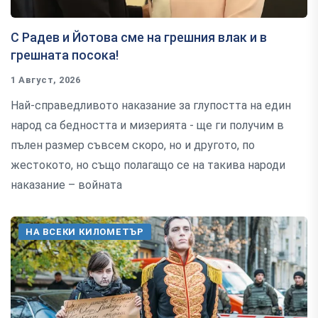
С Радев и Йотова сме на грешния влак и в
грешната посока!
1 Август, 2026
Най-справедливото наказание за глупостта на един
народ са бедността и мизерията - ще ги получим в
пълен размер съвсем скоро, но и другото, по
жестокото, но също полагащо се на такива народи
наказание – войната
НА ВСЕКИ КИЛОМЕТЪР