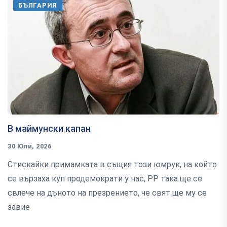
БЪЛГАРИЯ
В маймунски капан
30 Юли, 2026
Стискайки примамката в същия този юмрук, на който
се вързаха куп продемократи у нас, РР така ще се
свлече на дъното на презрението, че свят ще му се
завие