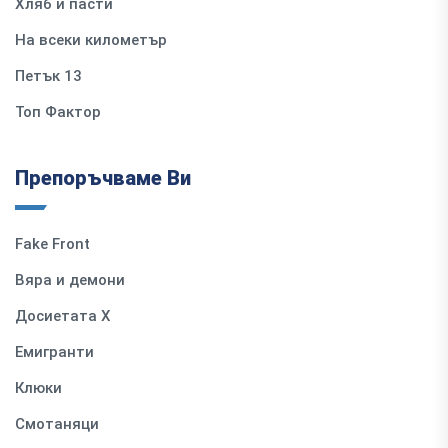
Хляб и пасти
На всеки километър
Петък 13
Топ Фактор
Препоръчваме Ви
Fake Front
Вяра и демони
Досиетата Х
Емигранти
Клюки
Смотаняци