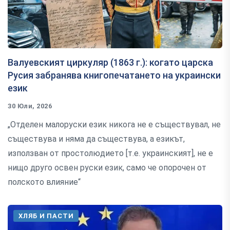
Валуевският циркуляр (1863 г.): когато царска
Русия забранява книгопечатането на украински
език
30 Юли, 2026
„Отделен малоруски език никога не е съществувал, не
съществува и няма да съществува, а езикът,
използван от простолюдието [т.е. украинският], не е
нищо друго освен руски език, само че опорочен от
полското влияние“
ХЛЯБ И ПАСТИ