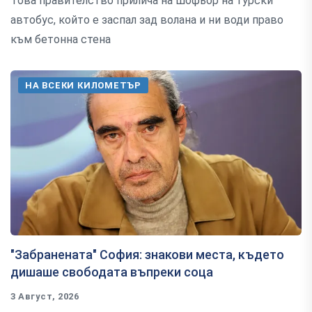
Това правителство прилича на шофьор на турски
автобус, който е заспал зад волана и ни води право
към бетонна стена
НА ВСЕКИ КИЛОМЕТЪР
"Забранената" София: знакови места, където
дишаше свободата въпреки соца
3 Август, 2026