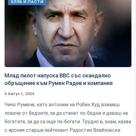
ХЛЯБ И ПАСТИ
Млад пилот напуска ВВС със скандално
обръщение към Румен Радев и компания
6 Август, 2026
Чичо Румене, като антоним на Робин Худ взимаш
повече от бедните, за да станат по-бедни и даваш на
богатите, за да са още по-богати. Трудно е, знам, казва
с ирония старши лейтенант Радостин Влайчовски