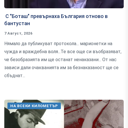
С "Боташ" превърнаха България отново в
бантустан
7 Август, 2026
Нямало да публикуват протокола... марионетки на
чужда и враждебна воля...Те все още си въобразяват,
че безобразията им ще останат ненаказани... От нас
зависи дали очакванията им за безнаказаност ще се
сбъднат...
НА ВСЕКИ КИЛОМЕТЪР