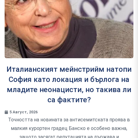
Италианският мейнстрийм натопи
София като локация и бърлога на
младите неонацисти, но такива ли
са фактите?
5 Август, 2026
Точността на новината за антисемитската проява в
малкия курортен градец Банско е особено важна,
защото засягат репутацията на държава и