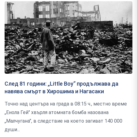
След 81 години: „Little Boy“ продължава да
навява смърт в Хирошима и Нагасаки
Точно над центъра на града в 08:15 ч., местно време
„Енола Гей" хвърля атомната бомба назована
„Малчугана", в следствие на което загиват 140 000
души...