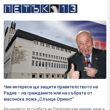
Чии интереси ще защити правителството на
Радев – на гражданите или на събрата от
масонска ложа „Слънце Ориент“
Решението за съдбата на Пловдивския панаир вече е