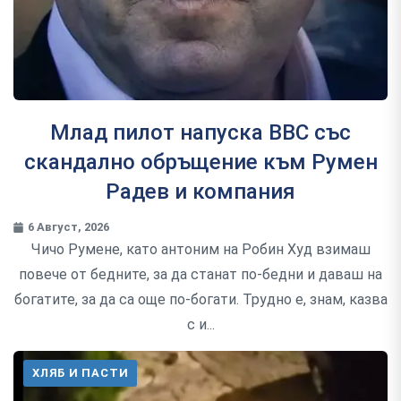
Млад пилот напуска ВВС със
скандално обръщение към Румен
Радев и компания
6 Август, 2026
Чичо Румене, като антоним на Робин Худ взимаш
повече от бедните, за да станат по-бедни и даваш на
богатите, за да са още по-богати. Трудно е, знам, казва
с и...
ХЛЯБ И ПАСТИ