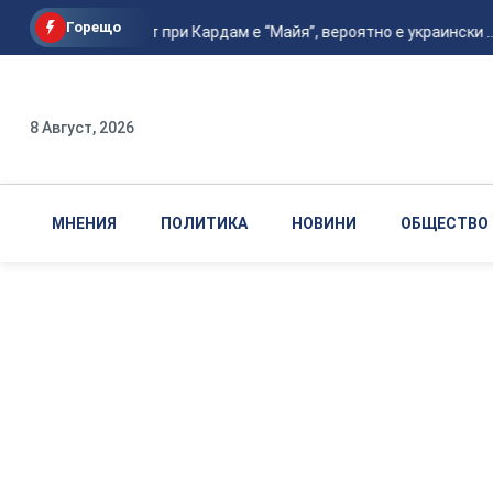
Горещо
МО: Дронът при Кардам е “Майя”, вероятно е украински ...
8 Август, 2026
МНЕНИЯ
ПОЛИТИКА
НОВИНИ
ОБЩЕСТВО