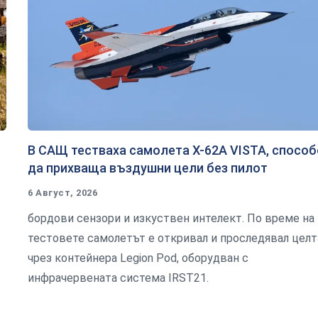
В САЩ тестваха самолета X-62A VISTA, способ
да прихваща въздушни цели без пилот
6 Август, 2026
бордови сензори и изкуствен интелект. По време на
тестовете самолетът е откривал и проследявал целт
чрез контейнера Legion Pod, оборудван с
инфрачервената система IRST21.