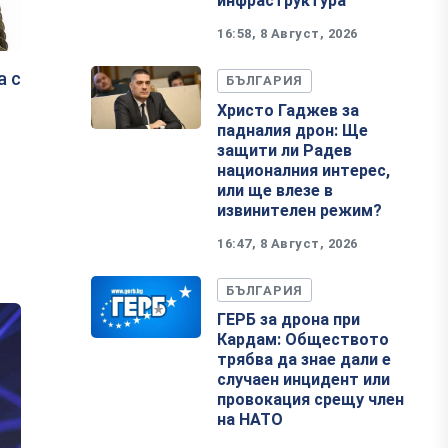
инфраструктура
16:58, 8 Август, 2026
а с
БЪЛГАРИЯ
Христо Гаджев за
падналия дрон: Ще
защити ли Радев
националния интерес,
или ще влезе в
извинителен режим?
16:47, 8 Август, 2026
БЪЛГАРИЯ
ГЕРБ за дрона при
Кардам: Обществото
трябва да знае дали е
случаен инцидент или
провокация срещу член
на НАТО