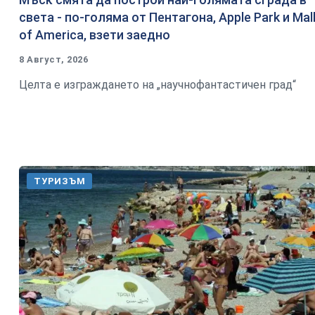
света - по-голяма от Пентагона, Apple Park и Mal
of America, взети заедно
8 Август, 2026
Целта е изграждането на „научнофантастичен град“
ТУРИЗЪМ