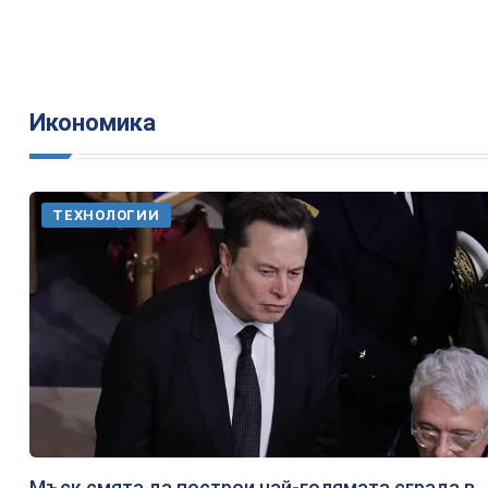
Икономика
ТЕХНОЛОГИИ
Мъск смята да построи най-голямата сграда в