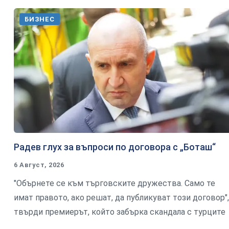
БИЗНЕС
Радев глух за въпроси по договора с „Боташ“
6 Август, 2026
"Обърнете се към търговските дружества. Само те
имат правото, ако решат, да публикуват този договор",
твърди премиерът, който забърка скандала с турците