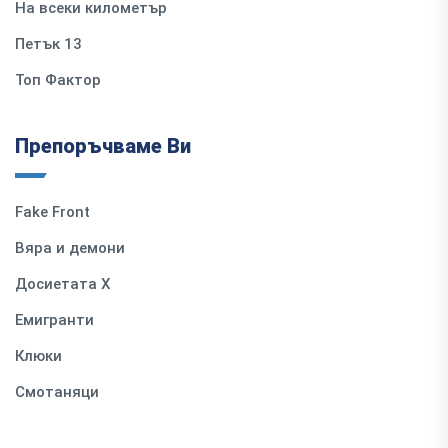
На всеки километър
Петък 13
Топ Фактор
Препоръчваме Ви
Fake Front
Вяра и демони
Досиетата Х
Емигранти
Клюки
Смотаняци