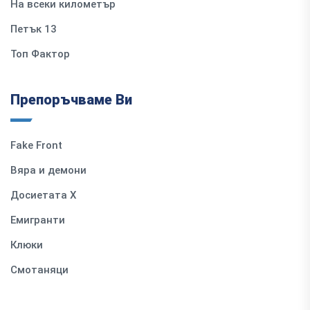
На всеки километър
Петък 13
Топ Фактор
Препоръчваме Ви
Fake Front
Вяра и демони
Досиетата Х
Емигранти
Клюки
Смотаняци