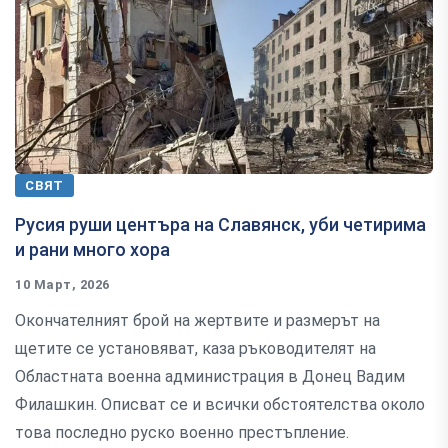
СВЯТ
Русия руши центъра на Славянск, уби четирима
и рани много хора
10 Март, 2026
Окончателният брой на жертвите и размерът на
щетите се установяват, каза ръководителят на
Областната военна администрация в Донец Вадим
Филашкин. Описват се и всички обстоятелства около
това последно руско военно престъпление.