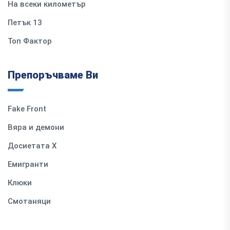
На всеки километър
Петък 13
Топ Фактор
Препоръчваме Ви
Fake Front
Вяра и демони
Досиетата Х
Емигранти
Клюки
Смотаняци