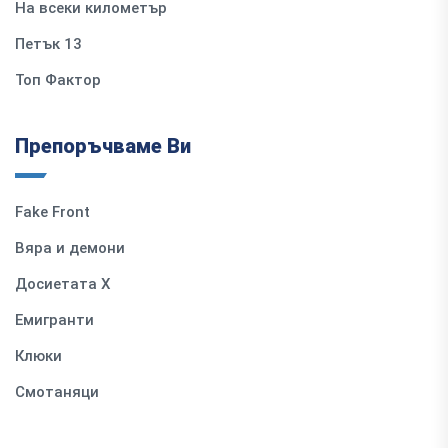
На всеки километър
Петък 13
Топ Фактор
Препоръчваме Ви
Fake Front
Вяра и демони
Досиетата Х
Емигранти
Клюки
Смотаняци