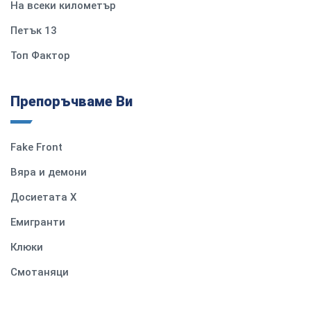
На всеки километър
Петък 13
Топ Фактор
Препоръчваме Ви
Fake Front
Вяра и демони
Досиетата Х
Емигранти
Клюки
Смотаняци