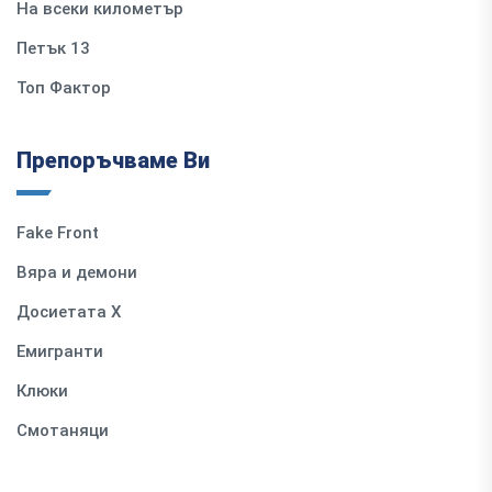
На всеки километър
Петък 13
Топ Фактор
Препоръчваме Ви
Fake Front
Вяра и демони
Досиетата Х
Емигранти
Клюки
Смотаняци