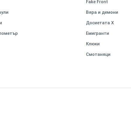
Fake Front
вули
Вяра и демони
и
Досиетата Х
илометър
Емигранти
Клюки
Смотаняци