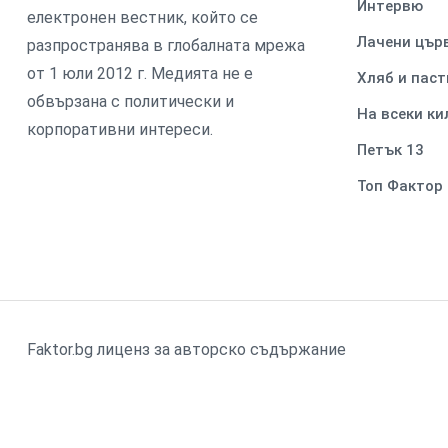
Интервю
електронен вестник, който се
Лачени цър
разпространява в глобалната мрежа
от 1 юли 2012 г. Медията не е
Хляб и паст
обвързана с политически и
На всеки к
корпоративни интереси.
Петък 13
Топ Фактор
Faktor.bg лиценз за авторско съдържание