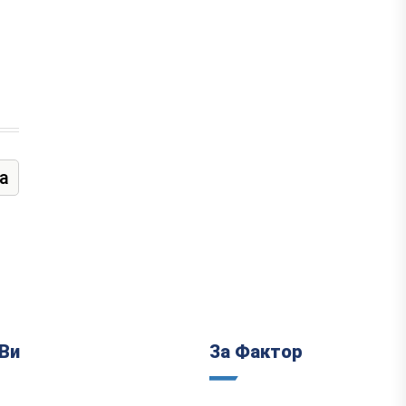
а
Ви
За Фактор