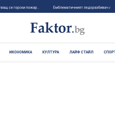
ващ се горски пожар...
Емблематичният ледоразбивач Arctic
ИКОНОМИКА
КУЛТУРА
ЛАЙФ СТАЙЛ
СПОР