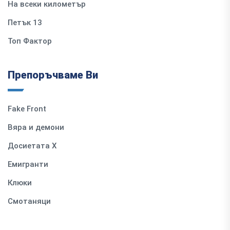
На всеки километър
Петък 13
Топ Фактор
Препоръчваме Ви
Fake Front
Вяра и демони
Досиетата Х
Емигранти
Клюки
Смотаняци