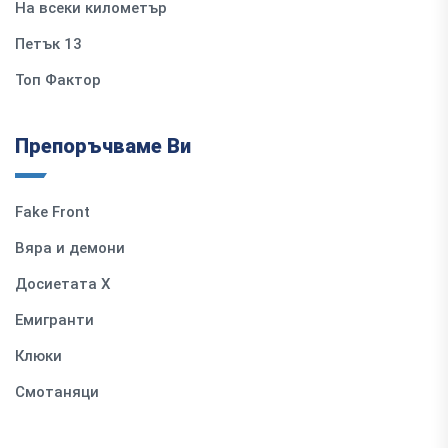
На всеки километър
Петък 13
Топ Фактор
Препоръчваме Ви
Fake Front
Вяра и демони
Досиетата Х
Емигранти
Клюки
Смотаняци