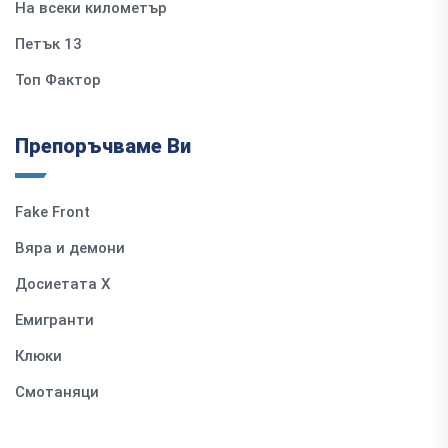
На всеки километър
Петък 13
Топ Фактор
Препоръчваме Ви
Fake Front
Вяра и демони
Досиетата Х
Емигранти
Клюки
Смотаняци