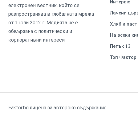
Интервю
електронен вестник, който се
Лачени цър
разпространява в глобалната мрежа
от 1 юли 2012 г. Медията не е
Хляб и паст
обвързана с политически и
На всеки к
корпоративни интереси.
Петък 13
Топ Фактор
Faktor.bg лиценз за авторско съдържание