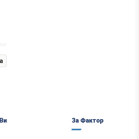
а
Ви
За Фактор