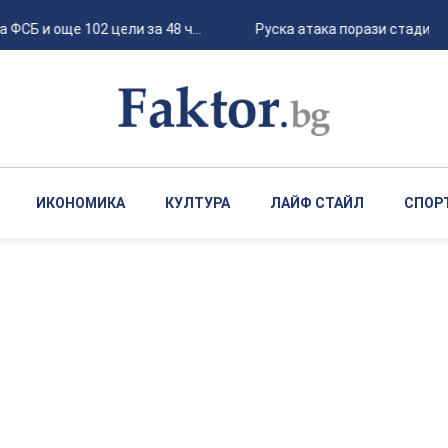
ФСБ и още 102 цели за 48 ч...
Руска атака порази стадион 
ИКОНОМИКА
КУЛТУРА
ЛАЙФ СТАЙЛ
СПОР