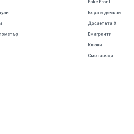
Fake Front
вули
Вяра и демони
и
Досиетата Х
илометър
Емигранти
Клюки
Смотаняци