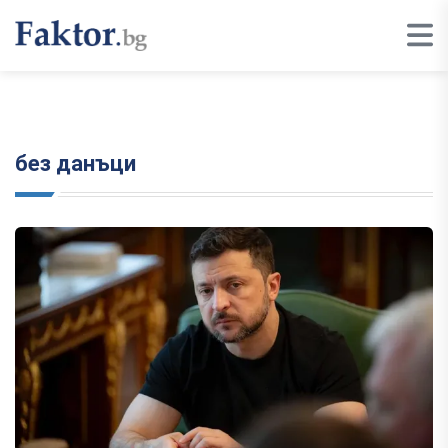
без данъци