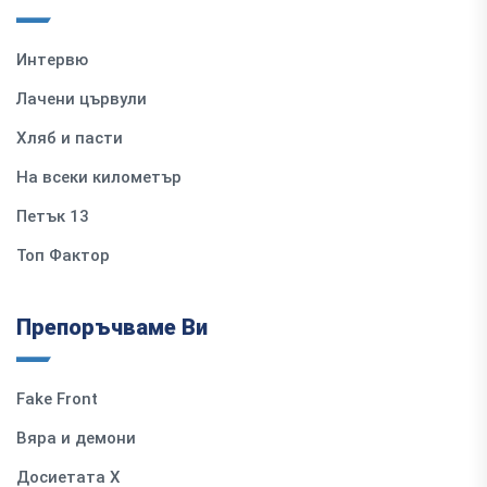
Интервю
Лачени цървули
Хляб и пасти
На всеки километър
Петък 13
Топ Фактор
Препоръчваме Ви
Fake Front
Вяра и демони
Досиетата Х