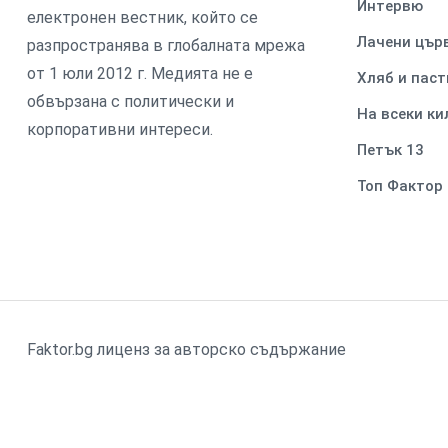
Интервю
електронен вестник, който се
Лачени цър
разпространява в глобалната мрежа
от 1 юли 2012 г. Медията не е
Хляб и паст
обвързана с политически и
На всеки к
корпоративни интереси.
Петък 13
Топ Фактор
Faktor.bg лиценз за авторско съдържание