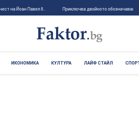
т на Йоан Павел II...
Приключва двойното обозначаване на 
ИКОНОМИКА
КУЛТУРА
ЛАЙФ СТАЙЛ
СПОР