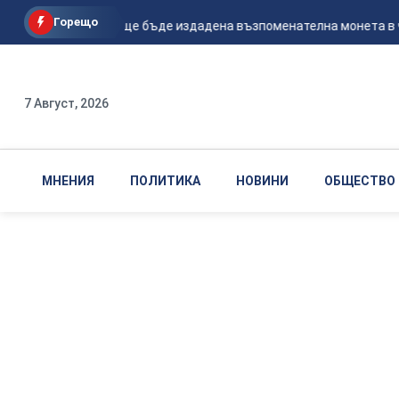
Горещо
В Украйна ще бъде издадена възпоменателна монета в чес
7 Август, 2026
МНЕНИЯ
ПОЛИТИКА
НОВИНИ
ОБЩЕСТВО