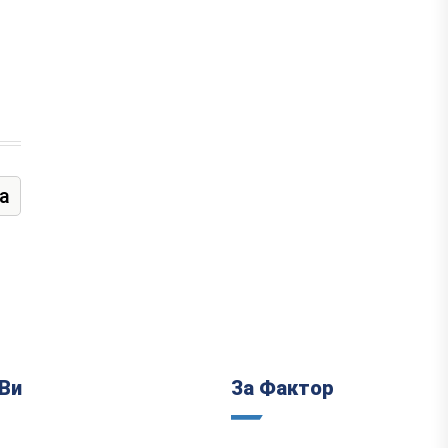
а
Ви
За Фактор