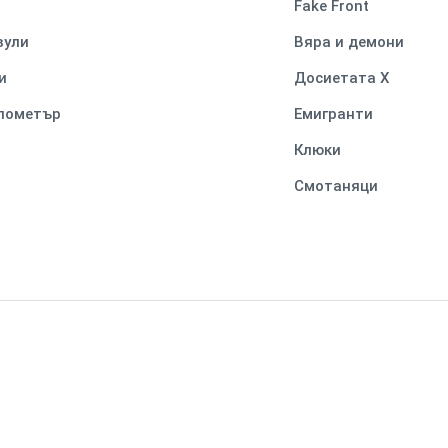
Fake Front
вули
Вяра и демони
и
Досиетата Х
илометър
Емигранти
Клюки
Смотаняци