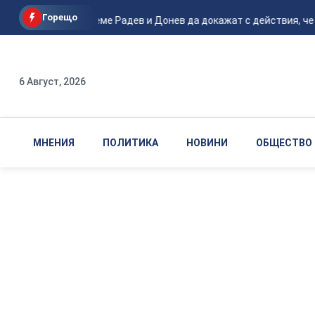
Горещо
Кънев: Време Радев и Донев да докажат с действия, че са
6 Август, 2026
МНЕНИЯ
ПОЛИТИКА
НОВИНИ
ОБЩЕСТВО