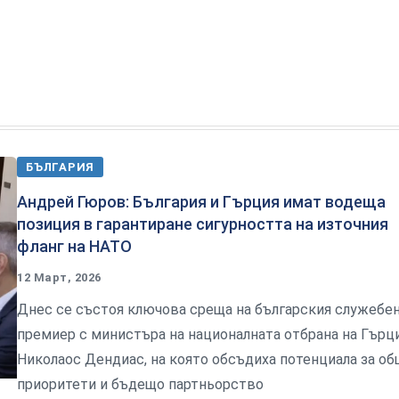
БЪЛГАРИЯ
Андрей Гюров: България и Гърция имат водеща
позиция в гарантиране сигурността на източния
фланг на НАТО
12 Март, 2026
Днес се състоя ключова среща на българския служебе
премиер с министъра на националната отбрана на Гърц
Николаос Дендиас, на която обсъдиха потенциала за о
приоритети и бъдещо партньорство