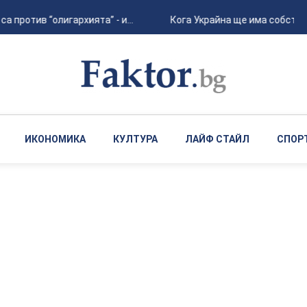
 против “олигархията” - и...
Кога Украйна ще има собствен
ИКОНОМИКА
КУЛТУРА
ЛАЙФ СТАЙЛ
СПОР