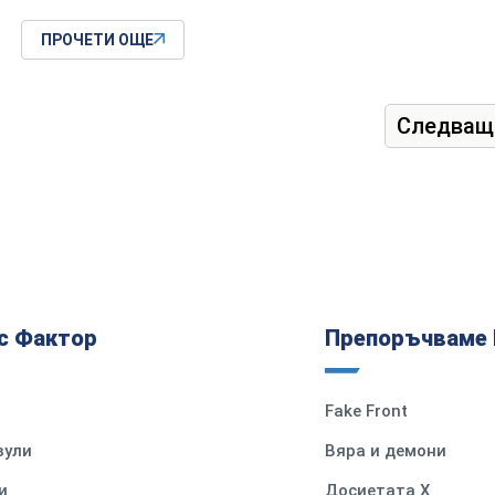
ПРОЧЕТИ ОЩЕ
Следващ
с Фактор
Препоръчваме 
Fake Front
вули
Вяра и демони
и
Досиетата Х