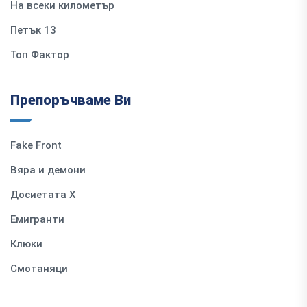
На всеки километър
Петък 13
Топ Фактор
Препоръчваме Ви
Fake Front
Вяра и демони
Досиетата Х
Емигранти
Клюки
Смотаняци