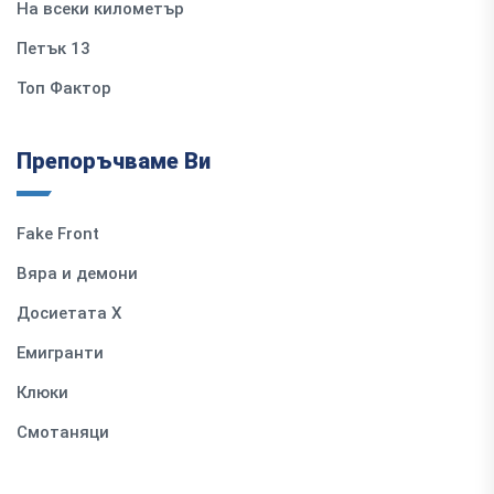
На всеки километър
Петък 13
Топ Фактор
Препоръчваме Ви
Fake Front
Вяра и демони
Досиетата Х
Емигранти
Клюки
Смотаняци