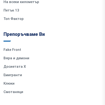
На всеки километър
Петък 13
Топ Фактор
Препоръчваме Ви
Fake Front
Вяра и демони
Досиетата Х
Емигранти
Клюки
Смотаняци