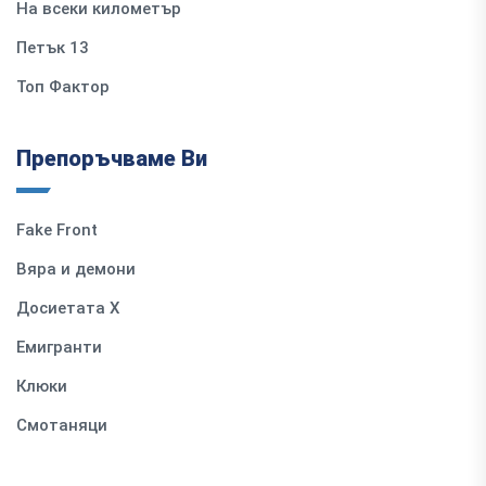
На всеки километър
Петък 13
Топ Фактор
Препоръчваме Ви
Fake Front
Вяра и демони
Досиетата Х
Емигранти
Клюки
Смотаняци