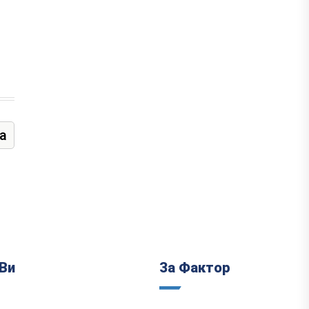
а
Ви
За Фактор