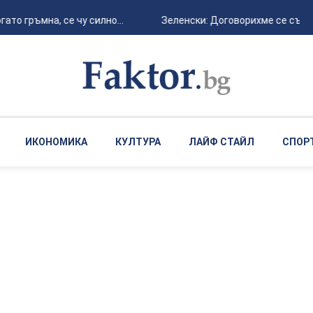
то гръмна, се чу силно...
Зеленски: Договорихме се със С
ИКОНОМИКА
КУЛТУРА
ЛАЙФ СТАЙЛ
СПОР