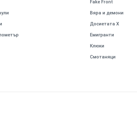
Fake Front
вули
Вяра и демони
и
Досиетата Х
илометър
Емигранти
Клюки
Смотаняци