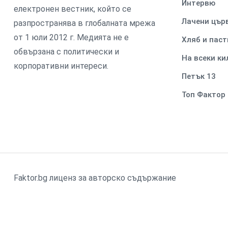
Интервю
електронен вестник, който се
Лачени цър
разпространява в глобалната мрежа
от 1 юли 2012 г. Медията не е
Хляб и паст
обвързана с политически и
На всеки к
корпоративни интереси.
Петък 13
Топ Фактор
Faktor.bg лиценз за авторско съдържание