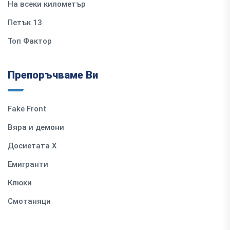
На всеки километър
Петък 13
Топ Фактор
Препоръчваме Ви
Fake Front
Вяра и демони
Досиетата Х
Емигранти
Клюки
Смотаняци