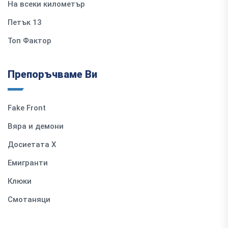
На всеки километър
Петък 13
Топ Фактор
Препоръчваме Ви
Fake Front
Вяра и демони
Досиетата Х
Емигранти
Клюки
Смотаняци