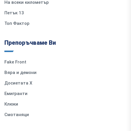
На всеки километър
Петък 13
Топ Фактор
Препоръчваме Ви
Fake Front
Вяра и демони
Досиетата Х
Емигранти
Клюки
Смотаняци