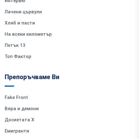
Интервю
Лачени цървули
Хляб и пасти
На всеки километър
Петък 13
Топ Фактор
Препоръчваме Ви
Fake Front
Вяра и демони
Досиетата Х
Емигранти