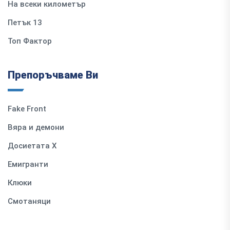
На всеки километър
Петък 13
Топ Фактор
Препоръчваме Ви
Fake Front
Вяра и демони
Досиетата Х
Емигранти
Клюки
Смотаняци