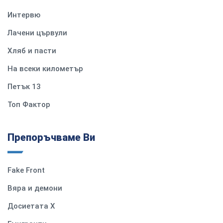
Интервю
Лачени цървули
Хляб и пасти
На всеки километър
Петък 13
Топ Фактор
Препоръчваме Ви
Fake Front
Вяра и демони
Досиетата Х