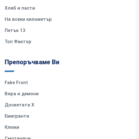
Хляб и пасти
На всеки километър
Петък 13
Топ Фактор
Препоръчваме Ви
Fake Front
Вяра и демони
Досиетата Х
Емигранти
Клюки
Смотаняци