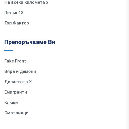
На всеки километър
Петък 13
Топ Фактор
Препоръчваме Ви
Fake Front
Вяра и демони
Досиетата Х
Емигранти
Клюки
Смотаняци