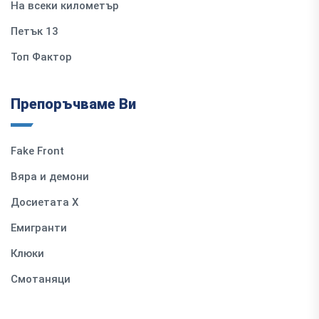
На всеки километър
Петък 13
Топ Фактор
Препоръчваме Ви
Fake Front
Вяра и демони
Досиетата Х
Емигранти
Клюки
Смотаняци