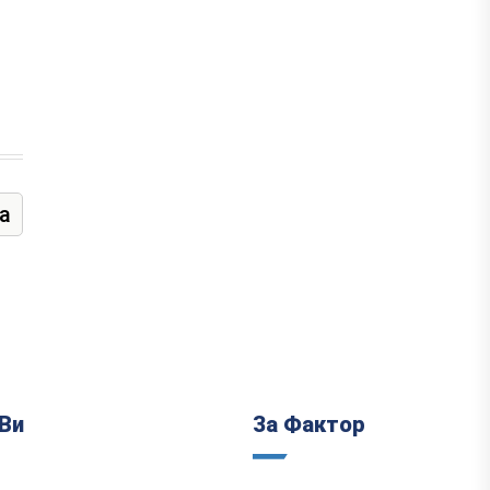
а
Ви
За Фактор