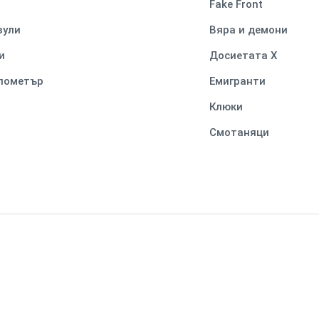
Fake Front
вули
Вяра и демони
и
Досиетата Х
илометър
Емигранти
Клюки
Смотаняци