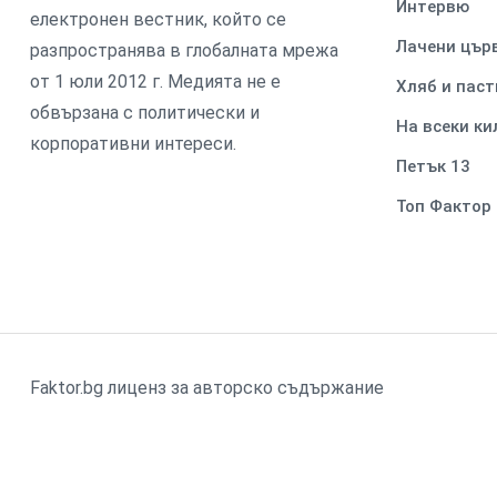
Интервю
електронен вестник, който се
Лачени цър
разпространява в глобалната мрежа
от 1 юли 2012 г. Медията не е
Хляб и паст
обвързана с политически и
На всеки к
корпоративни интереси.
Петък 13
Топ Фактор
Faktor.bg лиценз за авторско съдържание