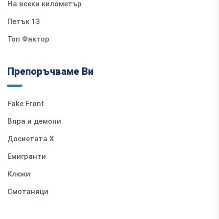
На всеки километър
Петък 13
Топ Фактор
Препоръчваме Ви
Fake Front
Вяра и демони
Досиетата Х
Емигранти
Клюки
Смотаняци