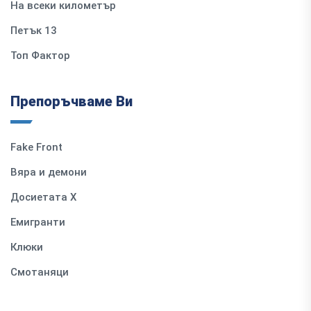
На всеки километър
Петък 13
Топ Фактор
Препоръчваме Ви
Fake Front
Вяра и демони
Досиетата Х
Емигранти
Клюки
Смотаняци