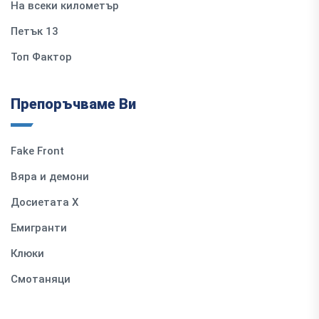
На всеки километър
Петък 13
Топ Фактор
Препоръчваме Ви
Fake Front
Вяра и демони
Досиетата Х
Емигранти
Клюки
Смотаняци