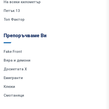
На всеки километър
Петък 13
Топ Фактор
Препоръчваме Ви
Fake Front
Вяра и демони
Досиетата Х
Емигранти
Клюки
Смотаняци