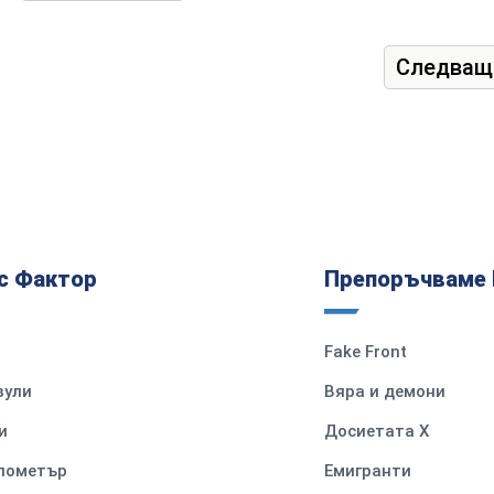
Следващ
с Фактор
Препоръчваме 
Fake Front
вули
Вяра и демони
и
Досиетата Х
илометър
Емигранти