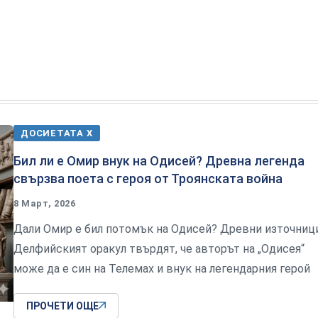
ДОСИЕТАТА Х
Бил ли е Омир внук на Одисей? Древна легенда
свързва поета с героя от Троянската война
8 Март, 2026
Дали Омир е бил потомък на Одисей? Древни източниц
Делфийският оракул твърдят, че авторът на „Одисея“
може да е син на Телемах и внук на легендарния герой
ПРОЧЕТИ ОЩЕ