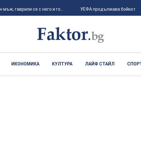
ъж, гаврили се с него и го...
УЕФА продължава бойкота на 
ИКОНОМИКА
КУЛТУРА
ЛАЙФ СТАЙЛ
СПОР