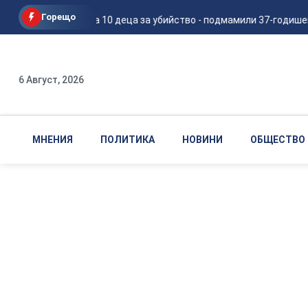
Горещо
Задържаха 10 деца за убийство - подмамили 37-годишен м
6 Август, 2026
МНЕНИЯ
ПОЛИТИКА
НОВИНИ
ОБЩЕСТВО