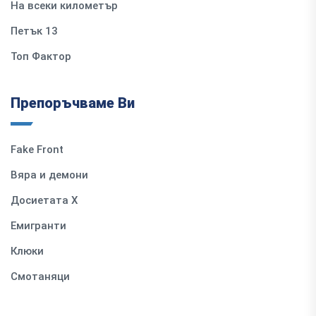
На всеки километър
Петък 13
Топ Фактор
Препоръчваме Ви
Fake Front
Вяра и демони
Досиетата Х
Емигранти
Клюки
Смотаняци