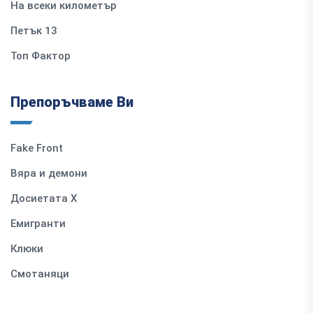
На всеки километър
Петък 13
Топ Фактор
Препоръчваме Ви
Fake Front
Вяра и демони
Досиетата Х
Емигранти
Клюки
Смотаняци