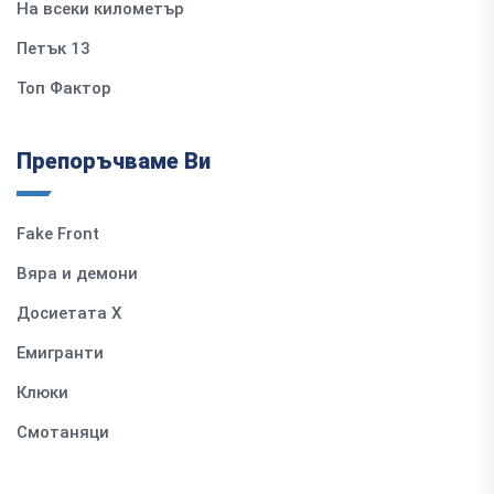
На всеки километър
Петък 13
Топ Фактор
Препоръчваме Ви
Fake Front
Вяра и демони
Досиетата Х
Емигранти
Клюки
Смотаняци