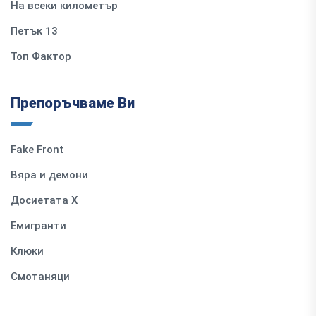
На всеки километър
Петък 13
Топ Фактор
Препоръчваме Ви
Fake Front
Вяра и демони
Досиетата Х
Емигранти
Клюки
Смотаняци