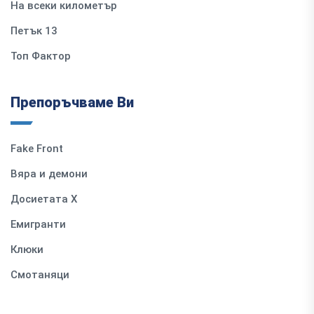
На всеки километър
Петък 13
Топ Фактор
Препоръчваме Ви
Fake Front
Вяра и демони
Досиетата Х
Емигранти
Клюки
Смотаняци