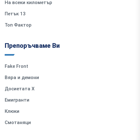
На всеки километър
Петък 13
Топ Фактор
Препоръчваме Ви
Fake Front
Вяра и демони
Досиетата Х
Емигранти
Клюки
Смотаняци